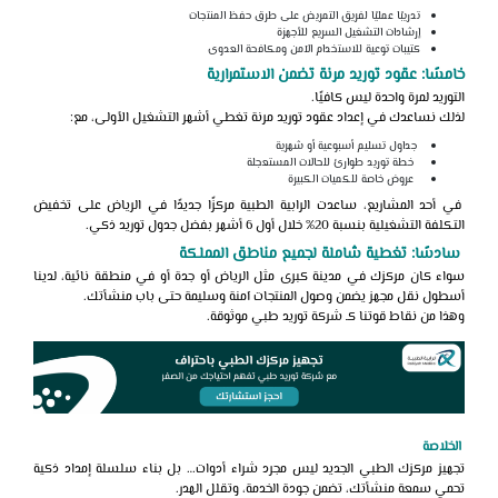
تدريبًا عمليًا لفريق التمريض على طرق حفظ المنتجات
إرشادات التشغيل السريع للأجهزة
كتيبات توعية للاستخدام الآمن ومكافحة العدوى
خامسًا: عقود توريد مرنة تضمن الاستمرارية
التوريد لمرة واحدة ليس كافيًا.
لذلك نساعدك في إعداد عقود توريد مرنة تغطي أشهر التشغيل الأولى، مع:
جداول تسليم أسبوعية أو شهرية
خطة توريد طوارئ للحالات المستعجلة
عروض خاصة للكميات الكبيرة
في أحد المشاريع، ساعدت الرابية الطبية مركزًا جديدًا في الرياض على تخفيض
التكلفة التشغيلية بنسبة 20% خلال أول 6 أشهر بفضل جدول توريد ذكي.
سادسًا: تغطية شاملة لجميع مناطق المملكة
سواء كان مركزك في مدينة كبرى مثل الرياض أو جدة أو في منطقة نائية، لدينا
أسطول نقل مجهز يضمن وصول المنتجات آمنة وسليمة حتى باب منشأتك.
وهذا من نقاط قوتنا كـ
شركة توريد طبي
موثوقة.
الخلاصة
تجهيز مركزك الطبي الجديد ليس مجرد شراء أدوات… بل بناء سلسلة إمداد ذكية
تحمي سمعة منشأتك، تضمن جودة الخدمة، وتقلل الهدر.