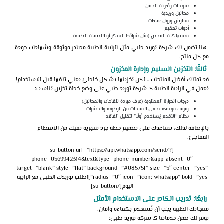
سرنجات وأدوات الحقن
محاليل وريدية
مفارش ورول عيادات
أدوات تعقيم
مستهلكات الفحص (مثل شرائط السكر أو اللصقات الطبية)
هنا تضمن لك شركة توريد طبي
مثل
الرابية الطبية
مصادر موثوقة وشهادات جودة
مع كل منتج.
ثالثًا: التخزين السليم وإدارة المخزون
قد تمتلك أفضل المنتجات… لكن تخزينها بشكل خاطئ يعني تلفها قبل الاستخدام!
نعمل في الرابية الطبية كـ شركة توريد طبي على وضع خطة تخزين تناسب:
درجات الحرارة المطلوبة (غرف مبردة للقاحات والمحاليل)
رفوف مرتفعة تحمي المنتجات من الرطوبة والحشرات
نظام “الأقدم يُستخدم أولًا” لتقليل الفاقد
بالإضافة
لذلك، نساعدك على تصميم خطة جرد شهرية تقيك من الانقطاع
المفاجئ.
[su_button url=”https://api.whatsapp.com/send/?
phone=0569942314&text&type=phone_number&app_absent=0″
target=”blank” style=”flat” background=”#08575f” size=”5″ center=”yes”
radius=”0″ icon=”icon: whatsapp” bold=”yes”]اطلب توريدك الطبي مع الرابية
اليوم[/su_button]
رابعًا: تدريب الكادر على الاستخدام الأمثل
منتجاتك الطبية يجب أن تُستخدم بكفاءة وأمان.
نوفر لك ضمن خدماتنا كـ
شركة توريد طبي: