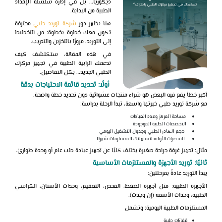
ديكوريًا… بل في
إدارة سلسلة الإمداد
الطبية من البداية.
هنا يظهر دور
شركة توريد طبي
محترفة
تكون معك خطوة بخطوة: من التخطيط
إلى التوريد، مرورًا بالتخزين والتدريب.
في هذه المقالة، ستكتشف كيف
تدعمك الرابية الطبية
في تجهيز مركزك
الطبي الجديد… بكل التفاصيل.
أولًا: تحديد قائمة الاحتياجات بدقة
أكبر خطأ يقع فيه البعض هو شراء منتجات عشوائية دون تحديد خطة واضحة.
مع
شركة توريد طبي خبرتها واسعة، تبدأ الرحلة بدراسة:
مساحة المركز وعدد العيادات
التخصصات الطبية الموجودة
حجم الكادر الطبي وجدول التشغيل اليومي
التقديرات الأولية لاستهلاك المستلزمات شهريًا
مثال
: تجهيز غرفة جراحة صغيرة يختلف كليًا عن تجهيز عيادة طب عام أو وحدة طوارئ.
ثانيًا: توريد الأجهزة والمستلزمات الأساسية
يبدأ التوريد عادةً بمرحلتين:
الأجهزة الطبية
: مثل أجهزة الضغط، الفحص، التعقيم، وحدات الأسنان، الكراسي
الطبية، وحدات الأشعة (إن وجدت).
المستلزمات الطبية اليومية
: وتشمل
قفازات طبية