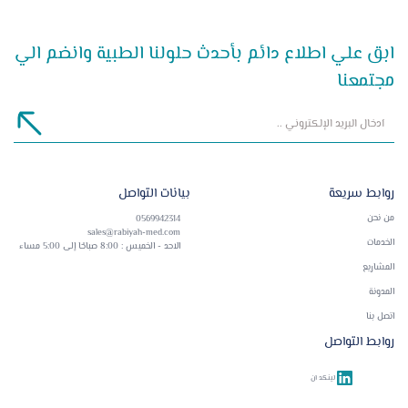
ابق علي اطلاع دائم بأحدث حلولنا الطبية وانضم الي
مجتمعنا
روابط سريعة
بيانات التواصل
من نحن
0569942314
sales@rabiyah-med.com
الخدمات
الاحد - الخميس : 8:00 صباحًا إلى 5:00 مساء
المشاريع
المدونة
اتصل بنا
روابط التواصل
لينكد ان