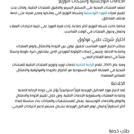
الخدمات اللوجستية وشبكات التوزيع
تعتمد المنشآت الصحية على التسليم السريع والدقيق للمنتجات الطبية. ولذلك يجب
تقييم قدرات
المورد اللوجستية
وشبكة التوزيع التي يمتلكها ومدى قدرته على خدمة
مختلف المناطق.
فكلما كانت شبكة التوزيع أكثر كفاءة، زادت قدرة المورد على تلبية احتياجات العملاء
وضمان وصول المنتجات في الوقت المناسب.
اختيار شريك طبي موثوق
يتطلب اختيار المورد المناسب تحقيق توازن بين الجودة والامتثال وتوفر المنتجات
وكفاءة الخدمة. وينبغي إعطاء الأولوية للموردين الذين يمتلكون خبرة طويلة وسجلاً
مثبتاً في خدمة القطاع الصحي.
ومنذ عام 2005، تقدم
الرابية الطبية
خدمات توريد وتوزيع المنتجات الطبية للمنشآت
الصحية في المملكة العربية السعودية مع الالتزام بالجودة والموثوقية والامتثال
للمعايير المعتمدة.
الخلاصة
يُعد اختيار مورد المحاليل الوريدية قراراً استراتيجياً يؤثر على جودة الرعاية الصحية
وكفاءة العمليات واستمرارية الخدمات الطبية. ومن خلال تقييم الجودة والامتثال
والتوافر والخدمات اللوجستية، يمكن للمستشفيات والعيادات بناء سلسلة إمداد
أكثر استقراراً وضمان توفر المحاليل الوريدية بشكل مستمر لدعم احتياجات المرضى.
طلب خدمة