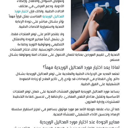
وتعويض السوائل والأملاح، وإعطاء
الأدوية، ودعم المرضى في مختلف
الحالات الطبية. ولذلك فإن
اختيار مورد
المحاليل الوريدية
المناسب يمثل قراراً مهماً
يؤثر بشكل مباشر على جودة الرعاية
الصحية واستمرارية الخدمات الطبية.
ولا يقتصر الأمر على توفر المنتجات فقط،
بل يشمل أيضاً معايير الجودة والامتثال
التنظيمي وموثوقية التوريد وكفاءة
الخدمات اللوجستية. لذلك تحتاج المنشآت
الصحية إلى تقييم الموردين بعناية لضمان الحصول على منتجات آمنة وموثوقة بشكل
مستمر.
لماذا يعد اختيار مورد المحاليل الوريدية مهماً؟
تعتمد العديد من الإجراءات الطبية والعلاجية على توفر المحاليل الوريدية بشكل
دائم. وأي انقطاع في الإمدادات قد يؤدي إلى تأخير العلاج أو زيادة الضغوط
التشغيلية على الفرق الطبية.
يساعد مورد المحاليل الوريدية الموثوق المنشآت الصحية على ضمان توفر المنتجات
الأساسية وتقليل مخاطر النقص المفاجئ، بالإضافة إلى تحسين كفاءة التخطيط
للمشتريات وإدارة المخزون.
كما أن بناء علاقة طويلة الأمد مع مورد موثوق يساهم في تعزيز استقرار سلسلة
الإمداد وتحسين الأداء التشغيلي للمنشأة الصحية.
معايير الجودة عند اختيار مورد المحاليل الوريدية