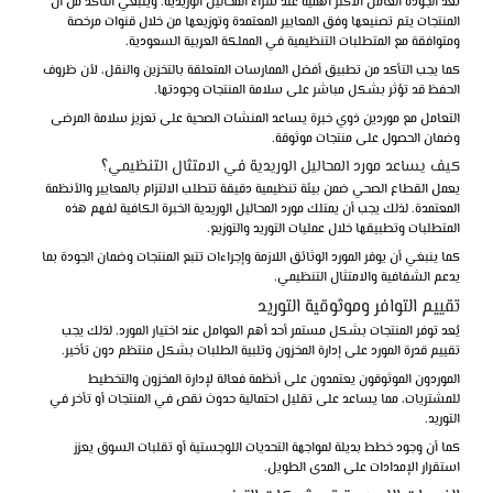
تُعد الجودة العامل الأكثر أهمية عند شراء المحاليل الوريدية. وينبغي التأكد من أن
المنتجات يتم تصنيعها وفق المعايير المعتمدة وتوزيعها من خلال قنوات مرخصة
ومتوافقة مع المتطلبات التنظيمية في المملكة العربية السعودية.
كما يجب التأكد من تطبيق أفضل الممارسات المتعلقة بالتخزين والنقل، لأن ظروف
الحفظ قد تؤثر بشكل مباشر على سلامة المنتجات وجودتها.
التعامل مع موردين ذوي خبرة يساعد المنشآت الصحية على تعزيز سلامة المرضى
وضمان الحصول على منتجات موثوقة.
كيف يساعد مورد المحاليل الوريدية في الامتثال التنظيمي؟
يعمل القطاع الصحي ضمن بيئة تنظيمية دقيقة تتطلب الالتزام بالمعايير والأنظمة
المعتمدة. لذلك يجب أن يمتلك مورد المحاليل الوريدية الخبرة الكافية لفهم هذه
المتطلبات وتطبيقها خلال عمليات التوريد والتوزيع.
كما ينبغي أن يوفر المورد الوثائق اللازمة وإجراءات تتبع المنتجات وضمان الجودة بما
يدعم الشفافية والامتثال التنظيمي.
تقييم التوافر وموثوقية التوريد
يُعد توفر المنتجات بشكل مستمر أحد أهم العوامل عند اختيار المورد. لذلك يجب
تقييم قدرة المورد على إدارة المخزون وتلبية الطلبات بشكل منتظم دون تأخير.
الموردون الموثوقون يعتمدون على أنظمة فعالة لإدارة المخزون والتخطيط
للمشتريات، مما يساعد على تقليل احتمالية حدوث نقص في المنتجات أو تأخر في
التوريد.
كما أن وجود خطط بديلة لمواجهة التحديات اللوجستية أو تقلبات السوق يعزز
استقرار الإمدادات على المدى الطويل.