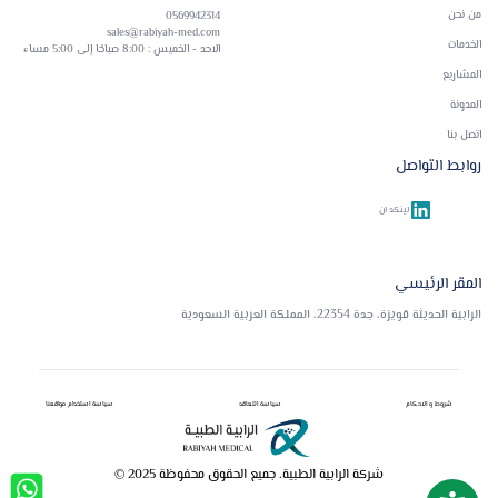
من نحن
0569942314
sales@rabiyah-med.com
الخدمات
الاحد - الخميس : 8:00 صباحًا إلى 5:00 مساء
المشاريع
المدونة
اتصل بنا
روابط التواصل
لينكد ان
المقر الرئيسي
الرابية الحديثة قويزة، جدة 22354، المملكة العربية السعودية
شروط و الاحكام
سياسة التعاقد
سياسة استخدام مواقعنا
© 2025 شركة الرابية الطبية. جميع الحقوق محفوظة