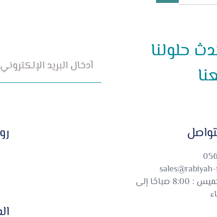
دث حلولنا
نا
لتواصل
رو
056
sales@rabiyah
الاحد - الخميس : 8:00 صباحًا إلى
ال