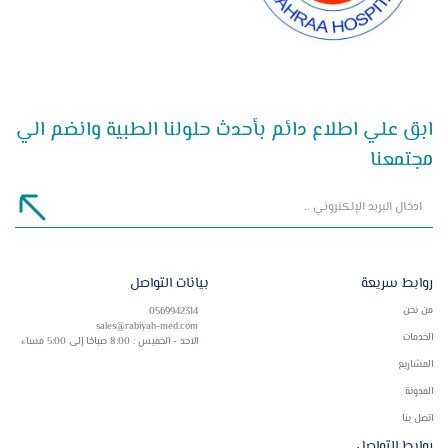
ابق علي اطلاع دائم بأحدث حلولنا الطبية وانضم الي
مجتمعنا
روابط سريعة
بيانات التواصل
من نحن
0569942314
sales@rabiyah-med.com
الخدمات
الاحد - الخميس : 8:00 صباحًا إلى 5:00 مساء
المشاريع
المدونة
اتصل بنا
روابط التواصل